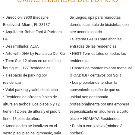
•
Direccion: 3900 Biscayne
de juegos, spa para mascotas
Boulevard, Miami, FL 33137
domésticas, sala de bicicletas con
•
Arquitecto: Behar Font & Partners
aire acondicionado
PA
•
Sistema LATCH para abrir las
•
Desarrollador: ALTA
entradas de las residencias
•
Arte with DNA by Francisco Del Rio
•
NEST Termostatos en todas las
•
Torre Sur: 12 pisos en un edificio
residencias
boutique – 127 Residencias
•
Gastos de mantenimiento mensual
•
1 espacio de parking por
(HOA): 0.87 centavos por SqFt
residencia
•
Los propietarios tendrán la
•
Valet parking y valet de piscina
conveniente opción de que su
•
Residencias ofrecen 9 pies de
unidad sea gestionada
altura en techos. Los pisos 6 y 12
profesionalmente por una empresa
tienen 12 pies de altura y el piso 5
especializada en alquileres a corto
tiene 13 pies de altura
plazo – NOMADA Residences
•
Amenidades se localizan en el
•
Renta a corto plazo (mínimo 3
sexto piso: piscina, gimnasio, sala
noches)